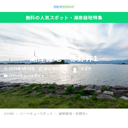
無料の人気スポット・湖岸緑地特集
湖岸緑地・赤野井1
投稿日
更新日
著者
2019年4月24日
2022年5月7日
カズヤ
カテゴリー
バーベキュースポット
HOME
バーベキュースポット
湖岸緑地・赤野井1